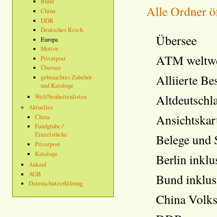
Bund
Alle Ordner ö
China
DDR
Deutsches Reich
Übersee
Europa
Motive
ATM weltwe
Privatpost
Übersee
Alliierte Be
gebrauchtes Zubehör
und Kataloge
Altdeutschl
WeltNeuheitenlisten
Aktuelles
Ansichtskar
China
Fundgrube /
Einzelstücke
Belege und 
Privatpost
Kataloge
Berlin inklu
Ankauf
AGB
Bund inklus
Datenschutzerklärung
China Volks