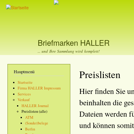
Dir
zu
Inha
Briefmarken HALLER
... und Ihre Sammlung wird komplett!
Preislisten
Hauptmenü
Startseite
Firma HALLER Impressum
Hier finden Sie u
Services
beinhalten die ge
Verkauf
HALLER Journal
Dateien werden fü
Preislisten (alle)
ATM
und können somit
(Sonder)belege
Berlin