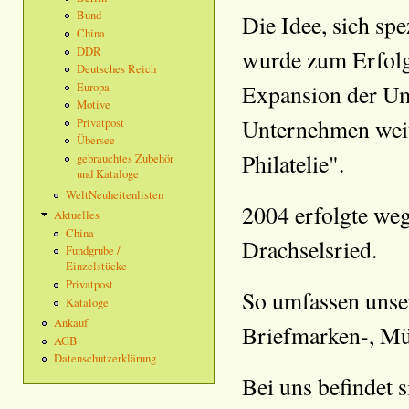
Bund
Die Idee, sich sp
China
DDR
wurde zum Erfolgs
Deutsches Reich
Expansion der Um
Europa
Motive
Unternehmen weite
Privatpost
Übersee
Philatelie".
gebrauchtes Zubehör
und Kataloge
WeltNeuheitenlisten
2004 erfolgte we
Aktuelles
China
Drachselsried.
Fundgrube /
Einzelstücke
Privatpost
So umfassen unser
Kataloge
Ankauf
Briefmarken-, Mü
AGB
Datenschutzerklärung
Bei uns befindet 