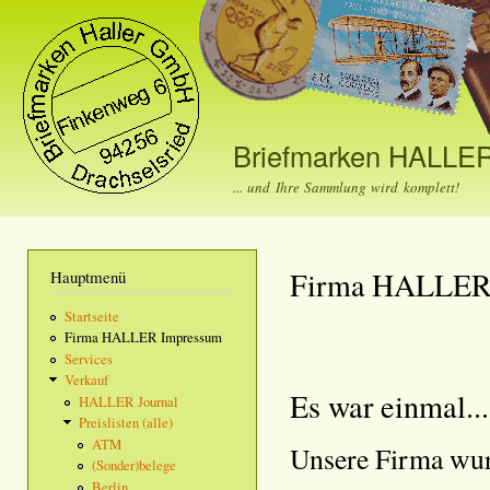
Dir
zu
Inha
Briefmarken HALLE
... und Ihre Sammlung wird komplett!
Firma HALLE
Hauptmenü
Startseite
Firma HALLER Impressum
Services
Verkauf
Es war einmal...
HALLER Journal
Preislisten (alle)
ATM
Unsere Firma wur
(Sonder)belege
Berlin