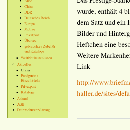
Das Prestige-Mark
Bund
China
wurde, enthält 4 b
DDR
Deutsches Reich
dem Satz und ein H
Europa
Motive
Bilder und Hinter
Privatpost
Übersee
Heftchen eine bes
gebrauchtes Zubehör
und Kataloge
Weitere Markenhef
WeltNeuheitenlisten
Link
Aktuelles
China
Fundgrube /
http://www.briefm
Einzelstücke
Privatpost
haller.de/sites/defa
Kataloge
Ankauf
AGB
Datenschutzerklärung