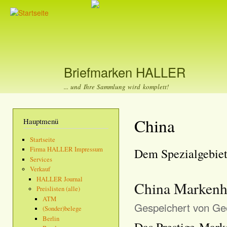
Dir
zu
Inha
Briefmarken HALLER
... und Ihre Sammlung wird komplett!
China
Hauptmenü
Startseite
Firma HALLER Impressum
Dem Spezialgebiet
Services
Verkauf
HALLER Journal
China Markenh
Preislisten (alle)
ATM
Gespeichert von
Geo
(Sonder)belege
Berlin