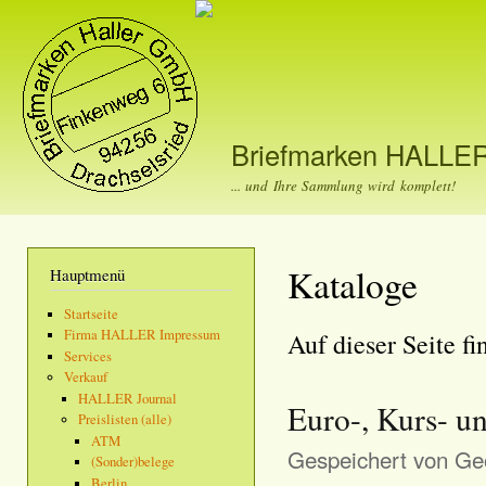
Dir
zu
Inha
Briefmarken HALLE
... und Ihre Sammlung wird komplett!
Kataloge
Hauptmenü
Startseite
Firma HALLER Impressum
Auf dieser Seite f
Services
Verkauf
HALLER Journal
Euro-, Kurs- u
Preislisten (alle)
ATM
Gespeichert von
Geo
(Sonder)belege
Berlin