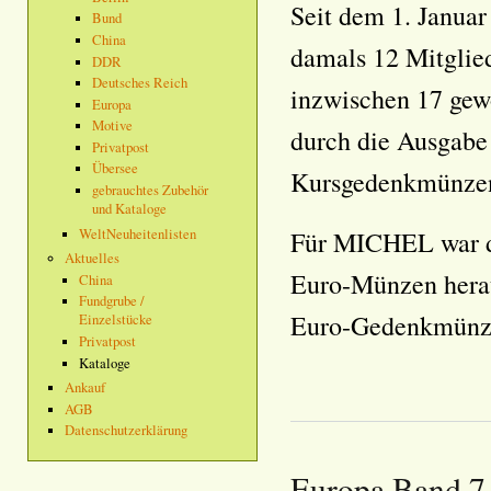
Seit dem 1. Janua
Bund
China
damals 12 Mitglie
DDR
Deutsches Reich
inzwischen 17 gewo
Europa
Motive
durch die Ausgabe
Privatpost
Übersee
Kursgedenkmünzen
gebrauchtes Zubehör
und Kataloge
WeltNeuheitenlisten
Für MICHEL war da
Aktuelles
Euro-Münzen hera
China
Fundgrube /
Euro-Gedenkmünz
Einzelstücke
Privatpost
Kataloge
Ankauf
AGB
Datenschutzerklärung
Europa Band 7