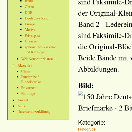
sind Faksimile-D
Bund
China
der Original-Kle
DDR
Deutsches Reich
Band 2 - Lederein
Europa
Motive
sind Faksimile-D
Privatpost
Übersee
die Original-Blö
gebrauchtes Zubehör
und Kataloge
Beide Bände mit 
WeltNeuheitenlisten
Aktuelles
Abbildungen.
China
Fundgrube /
Einzelstücke
Bild:
Privatpost
Kataloge
Ankauf
AGB
Datenschutzerklärung
Kategorie:
Fundgrube