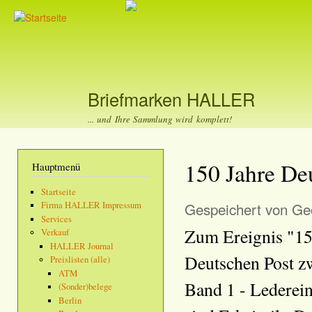
Dir
zu
Inha
Briefmarken HALLER
... und Ihre Sammlung wird komplett!
150 Jahre De
Hauptmenü
Startseite
Gespeichert von
Geo
Firma HALLER Impressum
Services
Zum Ereignis "150
Verkauf
HALLER Journal
Deutschen Post z
Preislisten (alle)
ATM
Band 1 - Lederein
(Sonder)belege
Berlin