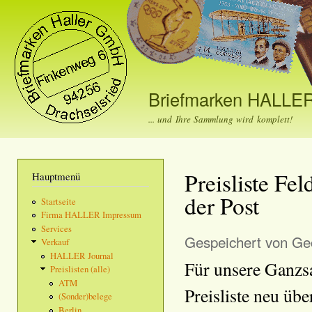
Dir
zu
Inha
Briefmarken HALLE
... und Ihre Sammlung wird komplett!
Preisliste Fe
Hauptmenü
der Post
Startseite
Firma HALLER Impressum
Services
Gespeichert von
Geo
Verkauf
HALLER Journal
Für unsere Ganzs
Preislisten (alle)
ATM
Preisliste neu übe
(Sonder)belege
Berlin