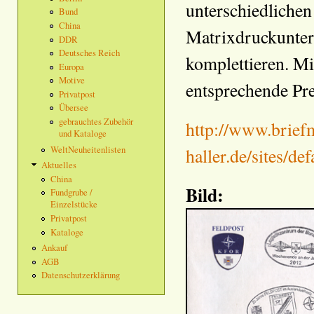
unterschiedliche
Bund
China
Matrixdruckunter
DDR
Deutsches Reich
komplettieren. M
Europa
Motive
entsprechende Pre
Privatpost
Übersee
gebrauchtes Zubehör
http://www.brief
und Kataloge
WeltNeuheitenlisten
haller.de/sites/def
Aktuelles
China
Bild:
Fundgrube /
Einzelstücke
Privatpost
Kataloge
Ankauf
AGB
Datenschutzerklärung