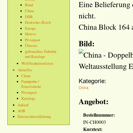
Eine Belieferung 
Bund
China
nicht.
DDR
Deutsches Reich
China Block 164 
Europa
Motive
Privatpost
Bild:
Übersee
gebrauchtes Zubehör
und Kataloge
WeltNeuheitenlisten
Aktuelles
China
Kategorie:
Fundgrube /
Einzelstücke
China
Privatpost
Angebot:
Kataloge
Ankauf
AGB
Bestellnummer:
Datenschutzerklärung
IN-CH0003
Kurztext: